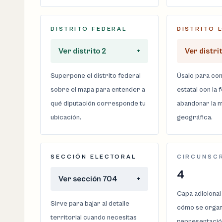
DISTRITO FEDERAL
DISTRITO 
Ver distrito 2
+
Ver distri
Superpone el distrito federal
Úsalo para com
sobre el mapa para entender a
estatal con la 
qué diputación corresponde tu
abandonar la m
ubicación.
geográfica.
SECCIÓN ELECTORAL
CIRCUNSC
4
Ver sección 704
+
Capa adicional
Sirve para bajar al detalle
cómo se organi
territorial cuando necesitas
representació