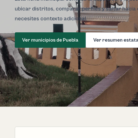
ubicar distritos, comparar perfiles y saltar hacia
necesites contexto adicional.
Ver municipios de Puebla
Ver resumen estata