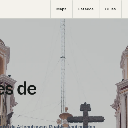
Mapa
Estados
Guías
es de
tatal de Atlequizayan, Puebla. Aquí puedes