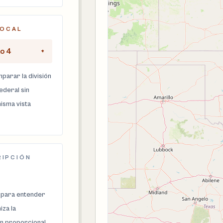
LOCAL
to 4
+
parar la división
federal sin
isma vista
RIPCIÓN
 para entender
za la
n proporcional