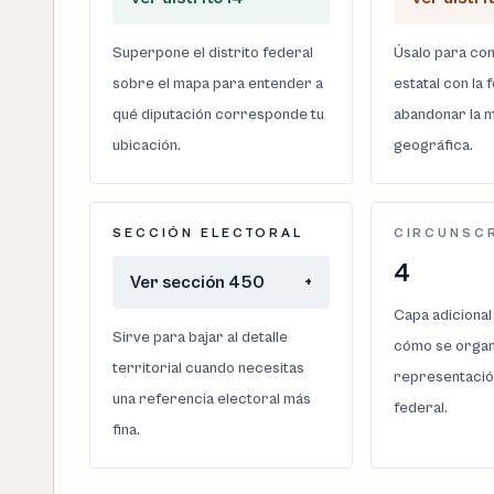
Superpone el distrito federal
Úsalo para com
sobre el mapa para entender a
estatal con la 
qué diputación corresponde tu
abandonar la m
ubicación.
geográfica.
SECCIÓN ELECTORAL
CIRCUNSC
4
Ver sección 450
+
Capa adicional
Sirve para bajar al detalle
cómo se organi
territorial cuando necesitas
representació
una referencia electoral más
federal.
fina.