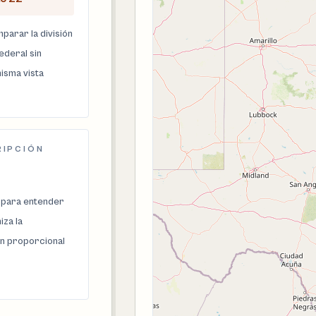
parar la división
federal sin
isma vista
RIPCIÓN
 para entender
za la
n proporcional