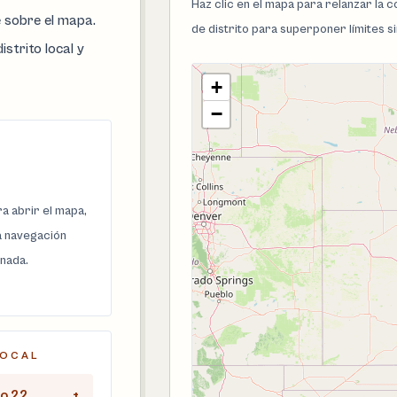
Haz clic en el mapa para relanzar la
e sobre el mapa.
de distrito para superponer límites s
istrito local y
+
−
a abrir el mapa,
la navegación
onada.
LOCAL
to 22
+