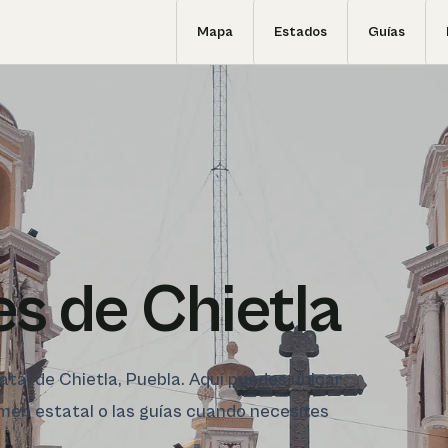
Mapa
Estados
Guías
s de Chietla
tatal de Chietla, Puebla. Aquí puedes ubicar
sumen estatal o las guías cuando necesites