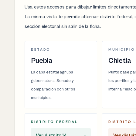
Usa estos accesos para dibujar límites directament
La misma vista te permite alternar distrito federal, d
sección electoral sin salir de la ficha.
ESTADO
MUNICIPIO
Puebla
Chietla
La capa estatal agrupa
Punto base par
gubernatura, Senado y
los perfiles y 
comparación con otros
interna relaci
municipios.
DISTRITO FEDERAL
DISTRITO 
Ver distrito 14
+
Ver distri