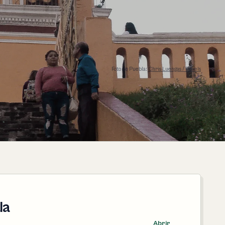
Foto de Puebla:
Chris Luengas / Pexels
la
Abrir