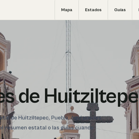
Mapa
Estados
Guías
s de Huitziltep
tatal de Huitziltepec, Puebla. Aquí puedes
 el resumen estatal o las guías cuando