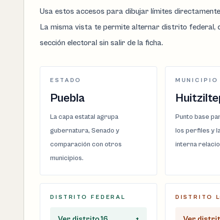
Usa estos accesos para dibujar límites directament
La misma vista te permite alternar distrito federal, d
sección electoral sin salir de la ficha.
ESTADO
MUNICIPIO
Puebla
Huitzilt
La capa estatal agrupa
Punto base par
gubernatura, Senado y
los perfiles y 
comparación con otros
interna relaci
municipios.
DISTRITO FEDERAL
DISTRITO 
Ver distrito 16
+
Ver distrit