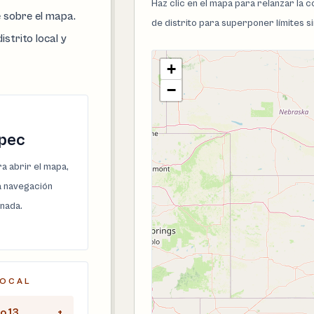
Haz clic en el mapa para relanzar la
e sobre el mapa.
de distrito para superponer límites s
istrito local y
+
−
epec
a abrir el mapa,
la navegación
onada.
LOCAL
o 13
+