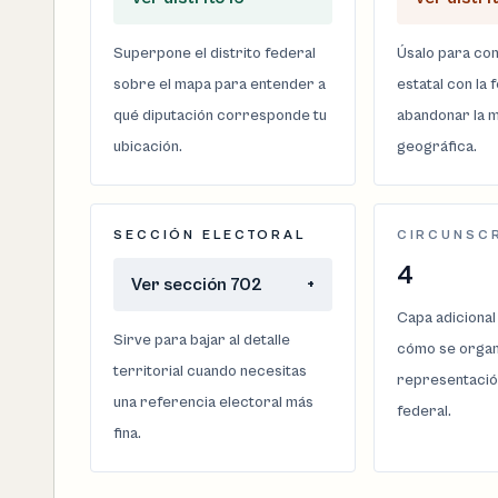
Superpone el distrito federal
Úsalo para com
sobre el mapa para entender a
estatal con la 
qué diputación corresponde tu
abandonar la m
ubicación.
geográfica.
SECCIÓN ELECTORAL
CIRCUNSC
4
Ver sección 702
+
Capa adicional
Sirve para bajar al detalle
cómo se organi
territorial cuando necesitas
representació
una referencia electoral más
federal.
fina.