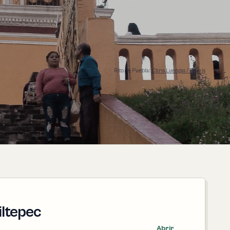
Foto de Puebla:
Chris Luengas / Pexels
iltepec
Abrir