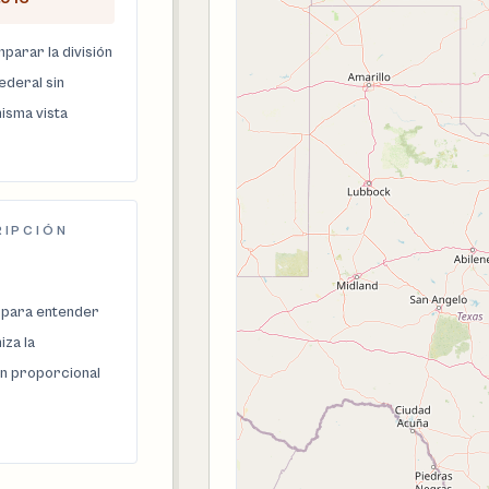
parar la división
federal sin
isma vista
RIPCIÓN
 para entender
za la
n proporcional