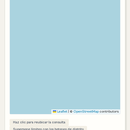
Leaflet
|
©
OpenStreetMap
contributors
Haz clic para reubicar la consulta
Superpone límites con los botones de distrito