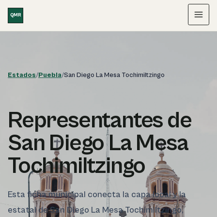
Saltar al contenido
QMR
Menú
Estados
/
Puebla
/
San Diego La Mesa Tochimiltzingo
Representantes de
San Diego La Mesa
Tochimiltzingo
Esta ficha municipal conecta la capa local y la
estatal de San Diego La Mesa Tochimiltzingo,