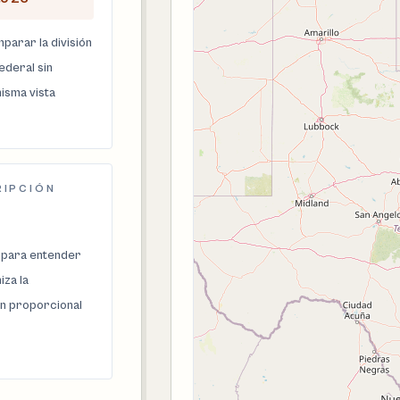
parar la división
federal sin
isma vista
RIPCIÓN
 para entender
za la
n proporcional