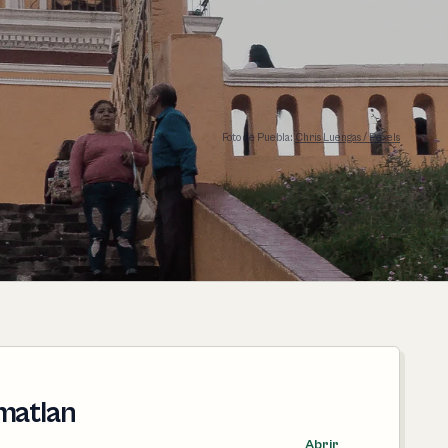
Foto de Puebla:
Chris Luengas / Pexels
matlan
Abrir