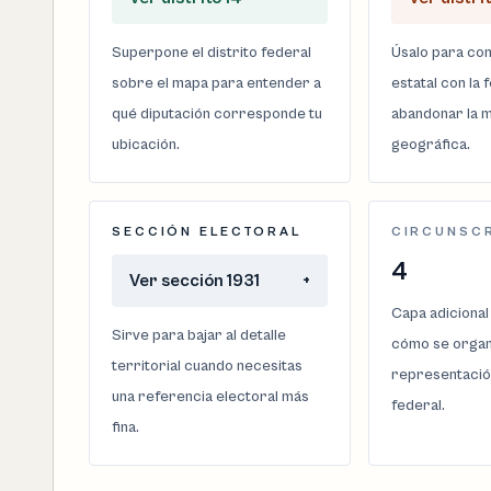
Superpone el distrito federal
Úsalo para com
sobre el mapa para entender a
estatal con la 
qué diputación corresponde tu
abandonar la m
ubicación.
geográfica.
SECCIÓN ELECTORAL
CIRCUNSC
4
Ver sección 1931
+
Capa adicional
Sirve para bajar al detalle
cómo se organi
territorial cuando necesitas
representació
una referencia electoral más
federal.
fina.