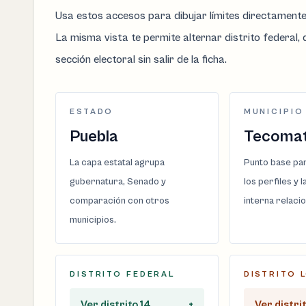
Usa estos accesos para dibujar límites directament
La misma vista te permite alternar distrito federal, d
sección electoral sin salir de la ficha.
ESTADO
MUNICIPIO
Puebla
Tecomat
La capa estatal agrupa
Punto base par
gubernatura, Senado y
los perfiles y 
comparación con otros
interna relaci
municipios.
DISTRITO FEDERAL
DISTRITO 
Ver distrito 14
+
Ver distri