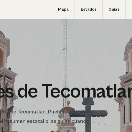
Mapa
Estados
Guías
es de Tecomatla
statal de Tecomatlan, Puebla. Aquí puedes
 el resumen estatal o las guías cuando