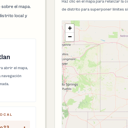
Haz clic en el mapa para relanzar la
e sobre el mapa.
de distrito para superponer límites s
istrito local y
+
−
lan
a abrir el mapa,
la navegación
onada.
LOCAL
to 23
+