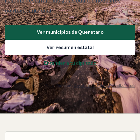
resumen estatal o las guías cuando necesites
contexto adicional.
Ver municipios de Queretaro
Ver resumen estatal
Entender a tu diputado
Foto de Queretaro:
Christian Israel Palacios Resendiz / Pexels