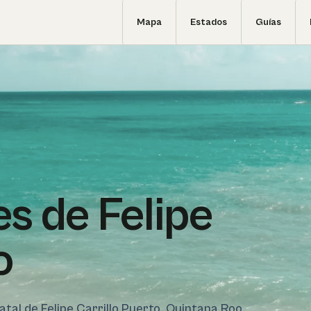
Mapa
Estados
Guías
s de Felipe
o
tatal de Felipe Carrillo Puerto, Quintana Roo.