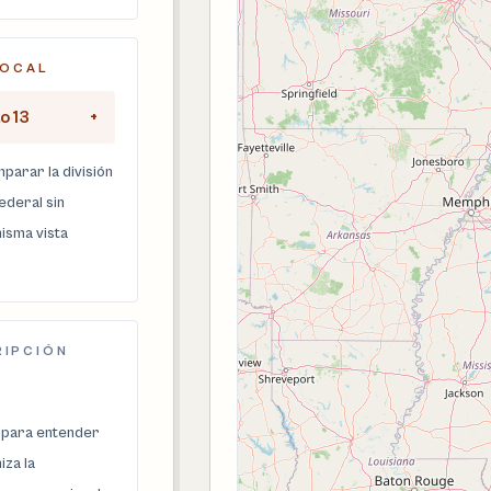
LOCAL
o 13
+
parar la división
federal sin
isma vista
RIPCIÓN
 para entender
za la