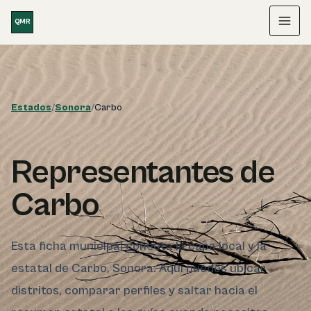
Saltar al contenido
QMR
Menú
Estados
/
Sonora
/
Carbo
Representantes de
Carbo
Esta ficha municipal conecta la capa local y la
estatal de Carbo, Sonora. Aquí puedes ubicar
distritos, comparar perfiles y saltar hacia el