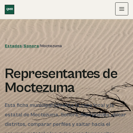
Saltar al contenido
QMR
Menú
Estados
/
Sonora
/
Moctezuma
Representantes de
Moctezuma
Esta ficha municipal conecta la capa local y la
estatal de Moctezuma, Sonora. Aquí puedes ubicar
distritos, comparar perfiles y saltar hacia el