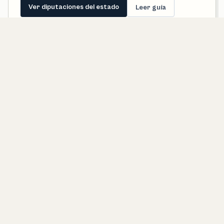
Ver diputaciones del estado
Leer guía
Senadores de Sonora
Estos perfiles representan al estado completo. Desde una
ficha municipal conviene revisarlos para entender cómo se
conecta la política territorial con la representación en el
Senado.
Entender el Senado