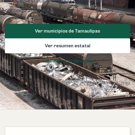
resumen estatal o las guías cuando necesites
contexto adicional.
Ver municipios de Tamaulipas
Ver resumen estatal
Entender a tu diputado
Foto de Tamaulipas:
Diana Anaya / Pexels