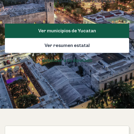
resumen estatal o las guías cuando necesites
contexto adicional.
Ver municipios de Yucatan
Ver resumen estatal
Entender a tu diputado
Foto de Yucatan:
María Regina Díaz / Pexels