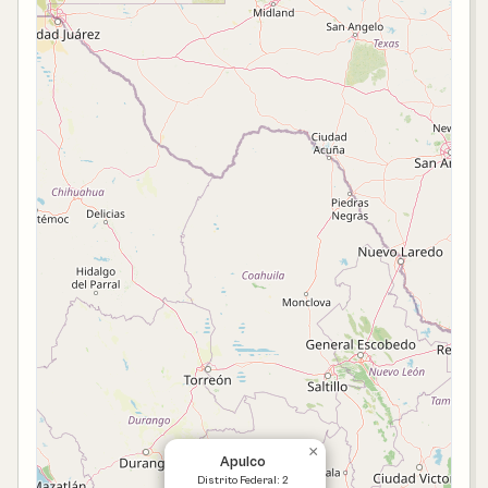
×
Apulco
Distrito Federal: 2