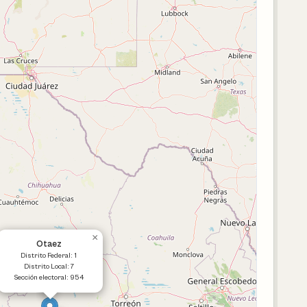
×
Otaez
Distrito Federal: 1
Distrito Local: 7
Sección electoral: 954