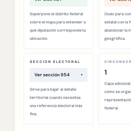
Superpone el distrito federal
Úsalo para com
sobre el mapa para entender a
estatal con la 
qué diputación corresponde tu
abandonar la m
ubicación.
geográfica.
SECCIÓN ELECTORAL
CIRCUNSC
1
Ver sección 954
+
Capa adicional
Sirve para bajar al detalle
cómo se organi
territorial cuando necesitas
representació
una referencia electoral más
federal.
fina.