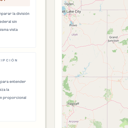
parar la división
federal sin
isma vista
RIPCIÓN
 para entender
za la
n proporcional