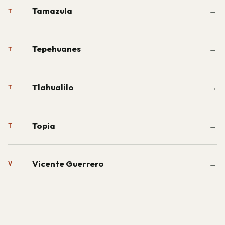
Tamazula
→
T
Tepehuanes
→
T
Tlahualilo
→
T
Topia
→
T
Vicente Guerrero
→
V