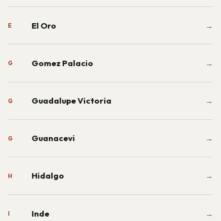
El Oro
→
E
Gomez Palacio
→
G
Guadalupe Victoria
→
G
Guanacevi
→
G
Hidalgo
→
H
Inde
→
I