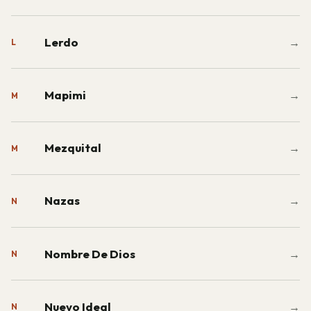
Lerdo
→
L
Mapimi
→
M
Mezquital
→
M
Nazas
→
N
Nombre De Dios
→
N
Nuevo Ideal
→
N