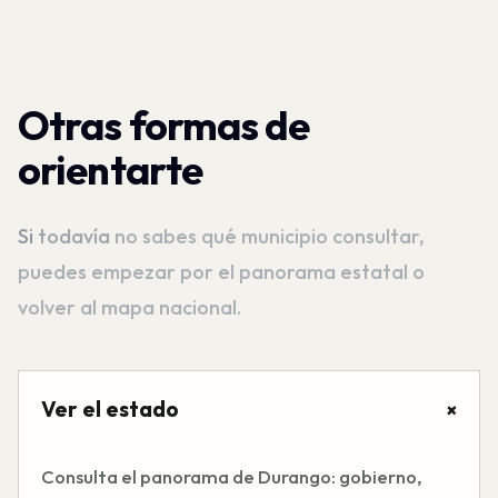
Otras formas de
orientarte
Si
todavía
no
sabes
qué
municipio
consultar,
puedes
empezar
por
el
panorama
estatal
o
volver
al
mapa
nacional.
Ver el estado
+
Consulta el panorama de Durango: gobierno,