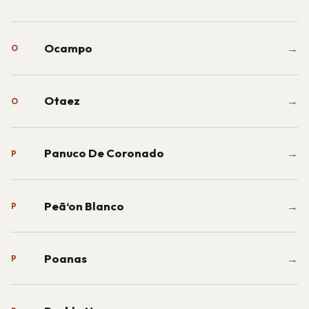
Ocampo
→
O
Otaez
→
O
Panuco De Coronado
→
P
Peã‘on Blanco
→
P
Poanas
→
P