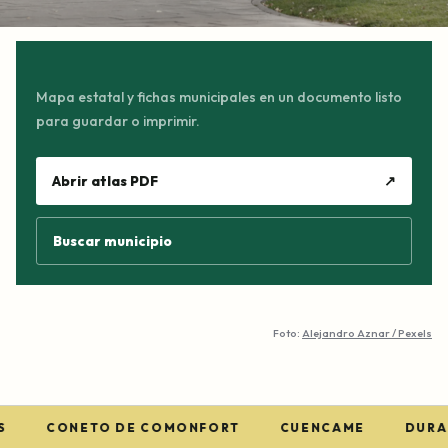
Mapa estatal y fichas municipales en un documento listo
para guardar o imprimir.
Abrir atlas PDF
↗
Buscar municipio
Foto:
Alejandro Aznar / Pexels
CONETO DE COMONFORT
CUENCAME
DURAN