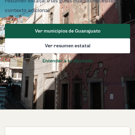
resumen estatal o las guías cuando necesites
contexto adicional.
Ver municipios de Guanajuato
Ver resumen estatal
Entender a tu diputado
Foto de Guanajuato:
Willy Méndez / Pexels