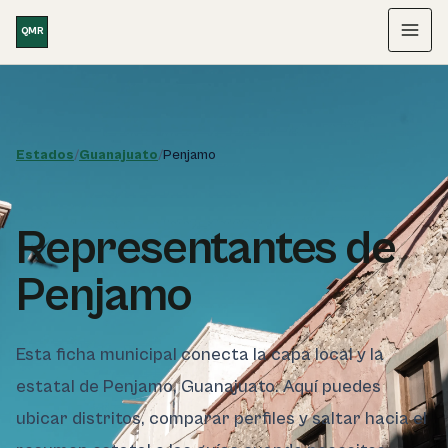
Saltar al contenido
QMR
Menú
Estados
/
Guanajuato
/
Penjamo
Representantes de
Penjamo
Esta ficha municipal conecta la capa local y la
estatal de Penjamo, Guanajuato. Aquí puedes
ubicar distritos, comparar perfiles y saltar hacia el