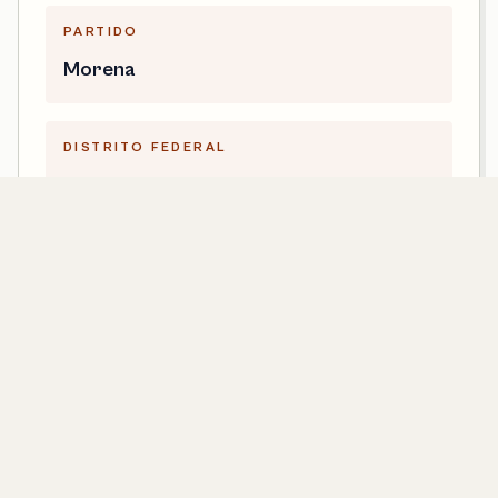
PARTIDO
Morena
DISTRITO FEDERAL
13
LEGISLATURA
66
CONTACTO
lucero.higareda@diputados.gob.mx