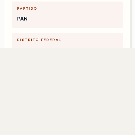
PARTIDO
PAN
DISTRITO FEDERAL
7
LEGISLATURA
66
CONTACTO
estefania.gutierrez@diputados.gob.mx