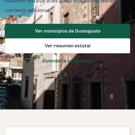
resumen estatal o las guías cuando necesites
contexto adicional.
Ver municipios de Guanajuato
Ver resumen estatal
Entender a tu diputado
Foto de Guanajuato:
Willy Méndez / Pexels