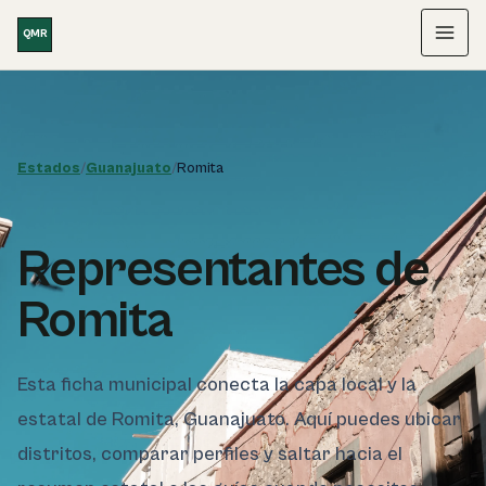
Saltar al contenido
QMR
Menú
Estados
/
Guanajuato
/
Romita
Representantes de
Romita
Esta ficha municipal conecta la capa local y la
estatal de Romita, Guanajuato. Aquí puedes ubicar
distritos, comparar perfiles y saltar hacia el