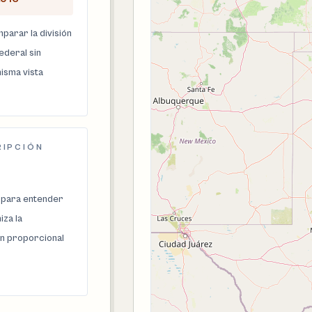
parar la división
federal sin
isma vista
RIPCIÓN
 para entender
za la
n proporcional