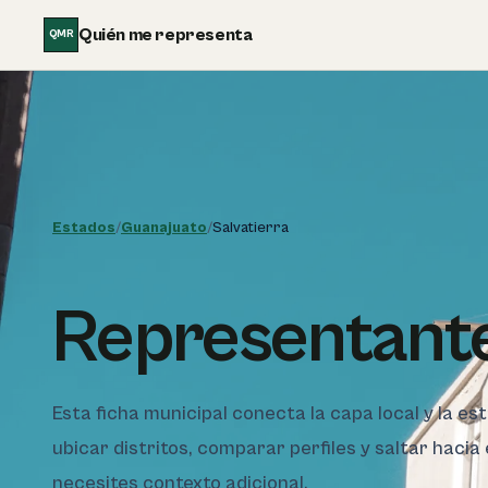
Saltar al contenido
Quién me representa
QMR
Estados
/
Guanajuato
/
Salvatierra
Representante
Esta ficha municipal conecta la capa local y la es
ubicar distritos, comparar perfiles y saltar hacia
necesites contexto adicional.