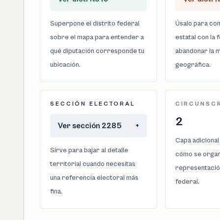
Superpone el distrito federal
Úsalo para com
sobre el mapa para entender a
estatal con la 
qué diputación corresponde tu
abandonar la m
ubicación.
geográfica.
SECCIÓN ELECTORAL
CIRCUNSC
2
Ver sección 2285
+
Capa adicional
Sirve para bajar al detalle
cómo se organi
territorial cuando necesitas
representació
una referencia electoral más
federal.
fina.