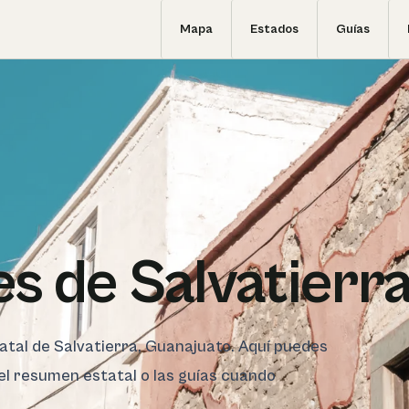
Mapa
Estados
Guías
s de Salvatierr
tatal de Salvatierra, Guanajuato. Aquí puedes
 el resumen estatal o las guías cuando