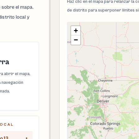
Haz clic en el mapa para relanzar la
e sobre el mapa.
de distrito para superponer límites s
istrito local y
+
−
rra
a abrir el mapa,
la navegación
onada.
LOCAL
o 13
+