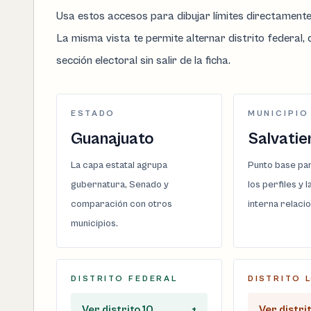
Usa estos accesos para dibujar límites directament
La misma vista te permite alternar distrito federal, d
sección electoral sin salir de la ficha.
ESTADO
MUNICIPIO
Guanajuato
Salvatie
La capa estatal agrupa
Punto base par
gubernatura, Senado y
los perfiles y 
comparación con otros
interna relaci
municipios.
DISTRITO FEDERAL
DISTRITO 
Ver distrito 10
+
Ver distrit