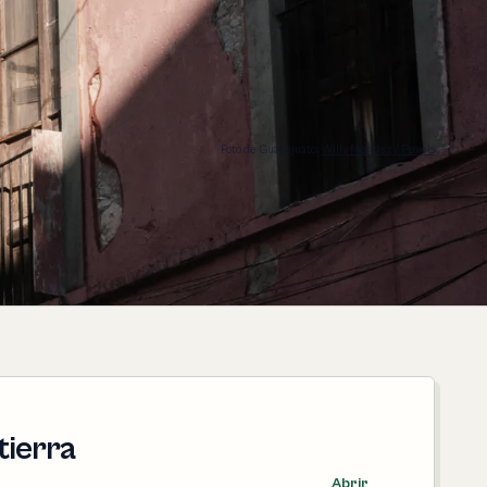
Foto de Guanajuato:
Willy Méndez / Pexels
tierra
Abrir