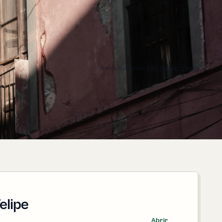
Foto de Guanajuato:
Willy Méndez / Pexels
elipe
Abrir