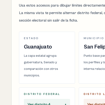
Usa estos accesos para dibujar límites directament
La misma vista te permite alternar distrito federal, d
sección electoral sin salir de la ficha.
ESTADO
MUNICIPIO
Guanajuato
San Feli
La capa estatal agrupa
Punto base par
gubernatura, Senado y
los perfiles y 
comparación con otros
interna relaci
municipios.
DISTRITO FEDERAL
DISTRITO 
Ver distrito 4
+
Ver distrit