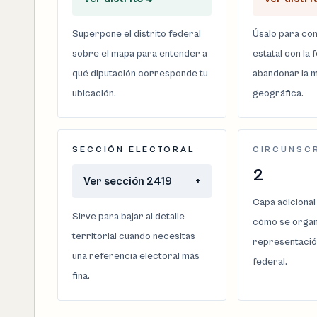
Superpone el distrito federal
Úsalo para com
sobre el mapa para entender a
estatal con la 
qué diputación corresponde tu
abandonar la m
ubicación.
geográfica.
SECCIÓN ELECTORAL
CIRCUNSC
2
Ver sección 2419
+
Capa adicional
Sirve para bajar al detalle
cómo se organi
territorial cuando necesitas
representació
una referencia electoral más
federal.
fina.