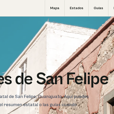
Mapa
Estados
Guías
s de San Felipe
tatal de San Felipe, Guanajuato. Aquí puedes
 el resumen estatal o las guías cuando