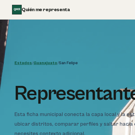
Saltar al contenido
Quién me representa
QMR
Estados
/
Guanajuato
/
San Felipe
Representante
Esta ficha municipal conecta la capa local y la es
ubicar distritos, comparar perfiles y saltar hacia
necesites contexto adicional.