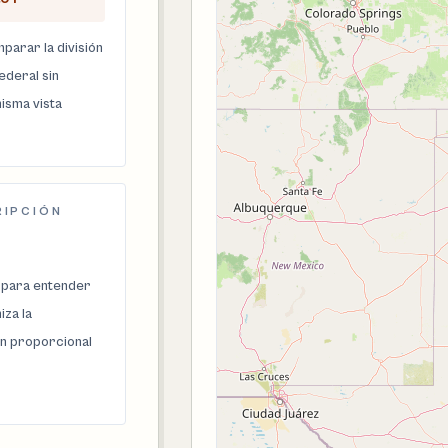
parar la división
federal sin
isma vista
RIPCIÓN
 para entender
za la
n proporcional