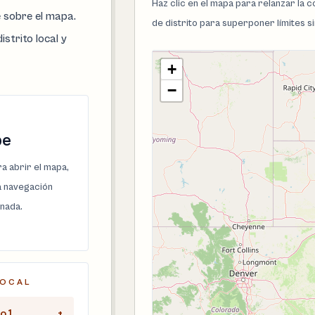
Haz clic en el mapa para relanzar la
e sobre el mapa.
de distrito para superponer límites s
istrito local y
+
−
pe
a abrir el mapa,
la navegación
onada.
LOCAL
o 1
+