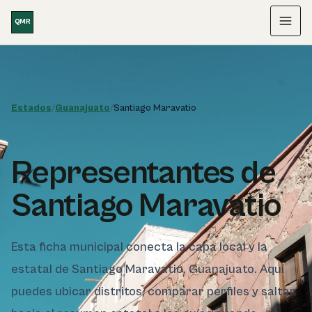
Saltar al contenido
QMR
Menú
Estados
/
Guanajuato
/
Santiago Maravatio
Representantes de
Santiago Maravatio
Esta ficha municipal conecta la capa local y la
estatal de Santiago Maravatio, Guanajuato. Aquí
puedes ubicar distritos, comparar perfiles y saltar