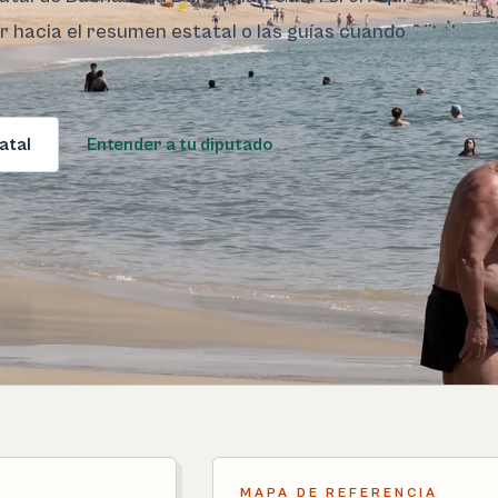
ar hacia el resumen estatal o las guías cuando
atal
Entender a tu diputado
MAPA DE REFERENCIA