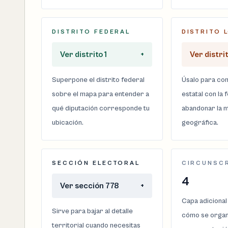
DISTRITO FEDERAL
DISTRITO 
Ver distrito 1
+
Ver distri
Superpone el distrito federal
Úsalo para com
sobre el mapa para entender a
estatal con la 
qué diputación corresponde tu
abandonar la m
ubicación.
geográfica.
SECCIÓN ELECTORAL
CIRCUNSC
4
Ver sección 778
+
Capa adicional
Sirve para bajar al detalle
cómo se organi
territorial cuando necesitas