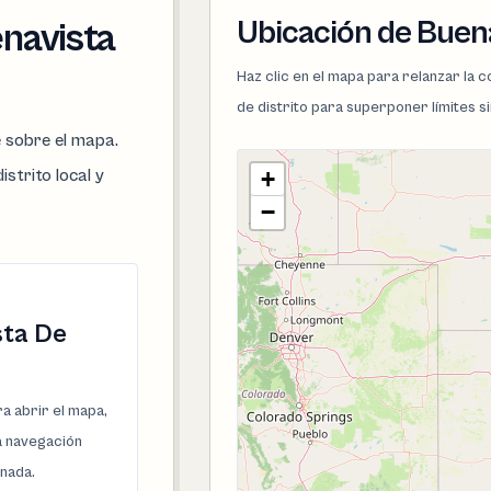
Ubicación de Buena
enavista
Haz clic en el mapa para relanzar la
de distrito para superponer límites s
e sobre el mapa.
istrito local y
+
−
sta De
a abrir el mapa,
la navegación
onada.