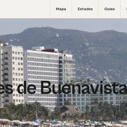
Mapa
Estados
Guías
s de Buenavist
tatal de Buenavista De Cuellar, Guerrero. Aquí