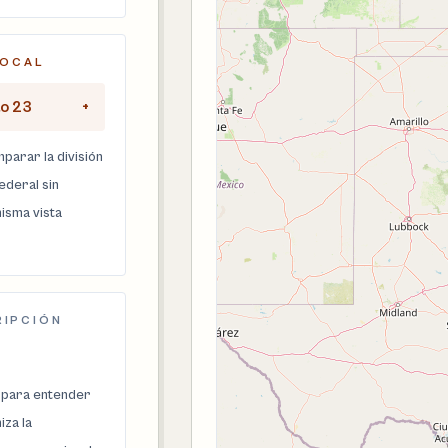
LOCAL
to 23
+
parar la división
federal sin
isma vista
RIPCIÓN
 para entender
za la