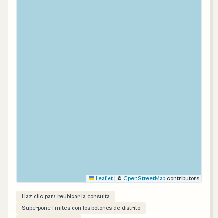
Leaflet
|
©
OpenStreetMap
contributors
Haz clic para reubicar la consulta
Superpone límites con los botones de distrito