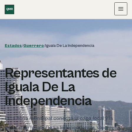
Saltar al contenido
QMR
Menú
Estados
/
Guerrero
/
Iguala De La Independencia
Representantes de
Iguala De La
Independencia
Esta ficha municipal conecta la capa local y la
estatal de Iguala De La Independencia, Guerrero.