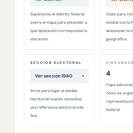
Superpone el distrito federal
Úsalo para com
sobre el mapa para entender a
estatal con la 
qué diputación corresponde tu
abandonar la m
ubicación.
geográfica.
SECCIÓN ELECTORAL
CIRCUNSC
4
Ver sección 1940
+
Capa adicional
Sirve para bajar al detalle
cómo se organi
territorial cuando necesitas
representació
una referencia electoral más
federal.
fina.