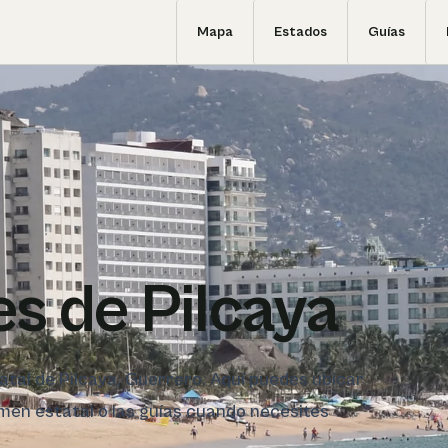
Mapa
Estados
Guías
s de Pilcaya
tatal de Pilcaya, Guerrero. Aquí puedes ubicar
sumen estatal o las guías cuando necesites