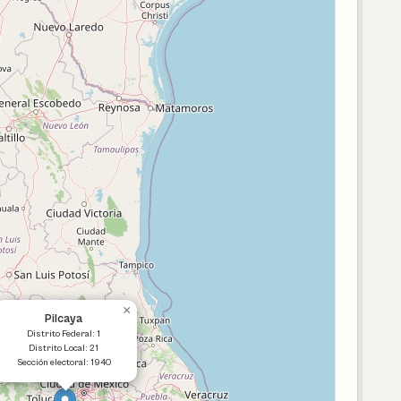
×
Pilcaya
Distrito Federal: 1
Distrito Local: 21
Sección electoral: 1940