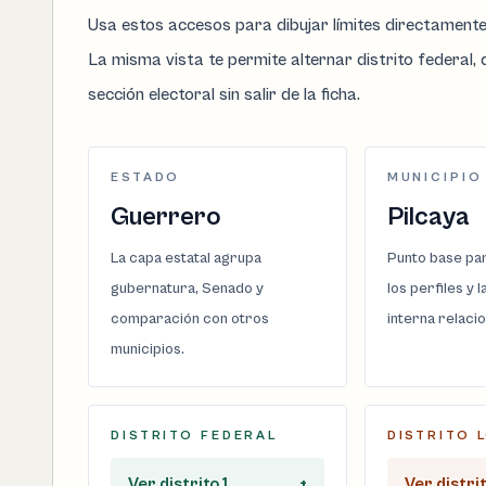
Usa estos accesos para dibujar límites directament
La misma vista te permite alternar distrito federal, d
sección electoral sin salir de la ficha.
ESTADO
MUNICIPIO
Guerrero
Pilcaya
La capa estatal agrupa
Punto base par
gubernatura, Senado y
los perfiles y 
comparación con otros
interna relaci
municipios.
DISTRITO FEDERAL
DISTRITO 
Ver distrito 1
+
Ver distrit