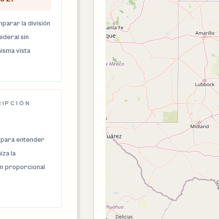
parar la división
federal sin
isma vista
RIPCIÓN
 para entender
za la
n proporcional