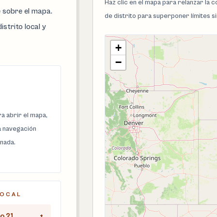
Haz clic en el mapa para relanzar la
e sobre el mapa.
de distrito para superponer límites s
istrito local y
+
−
a abrir el mapa,
la navegación
onada.
LOCAL
o 21
+