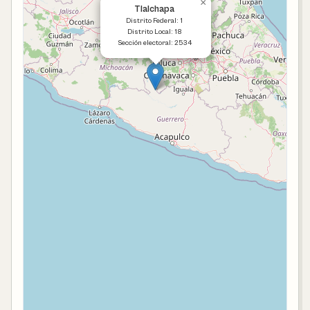
×
Tlalchapa
Distrito Federal: 1
Distrito Local: 18
Sección electoral: 2534