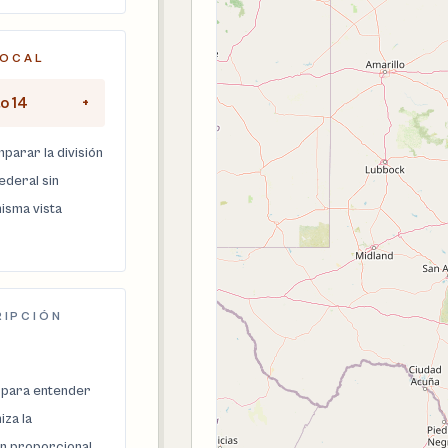
LOCAL
to 14
+
parar la división
federal sin
isma vista
RIPCIÓN
 para entender
za la
n proporcional