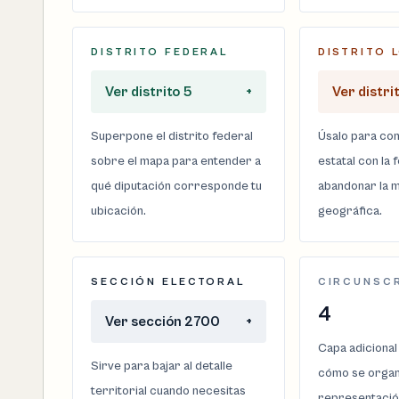
DISTRITO FEDERAL
DISTRITO 
Ver distrito 5
+
Ver distri
Superpone el distrito federal
Úsalo para com
sobre el mapa para entender a
estatal con la 
qué diputación corresponde tu
abandonar la m
ubicación.
geográfica.
SECCIÓN ELECTORAL
CIRCUNSC
4
Ver sección 2700
+
Capa adicional
Sirve para bajar al detalle
cómo se organi
territorial cuando necesitas
representació