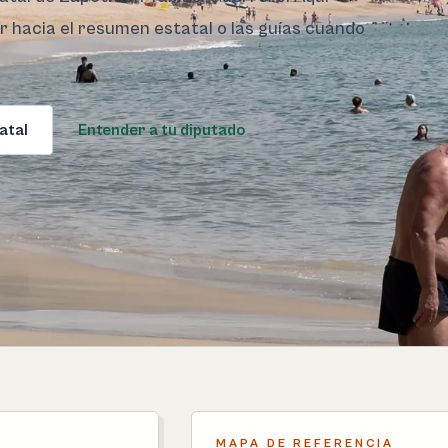
ar hacia el resumen estatal o las guías cuando
atal
Entender a tu diputado
MAPA DE REFERENCIA