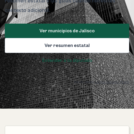
resumen estatal o las guías cuando necesites
contexto adicional.
Ver municipios de Jalisco
Ver resumen estatal
Entender a tu diputado
Foto de Jalisco:
Lornna Guevara / Pexels