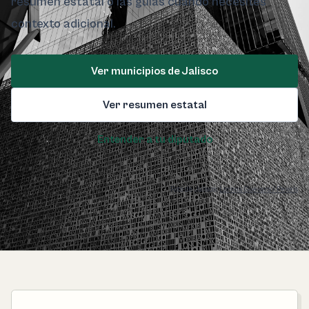
resumen estatal o las guías cuando necesites
contexto adicional.
Ver municipios de Jalisco
Ver resumen estatal
Entender a tu diputado
Foto de Jalisco:
Lornna Guevara / Pexels