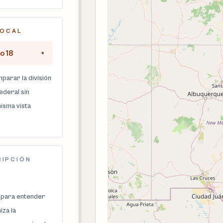
LOCAL
o 18
+
parar la división
federal sin
isma vista
RIPCIÓN
 para entender
za la