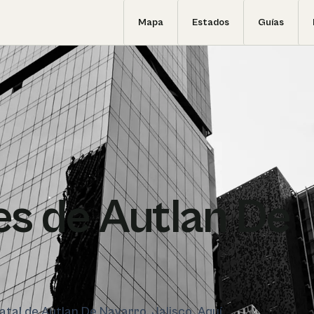
Mapa
Estados
Guías
s de Autlan De
tatal de Autlan De Navarro, Jalisco. Aquí