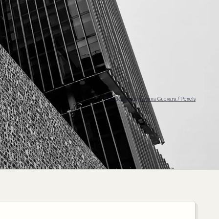
Foto de Jalisco:
Lornna Guevara / Pexels