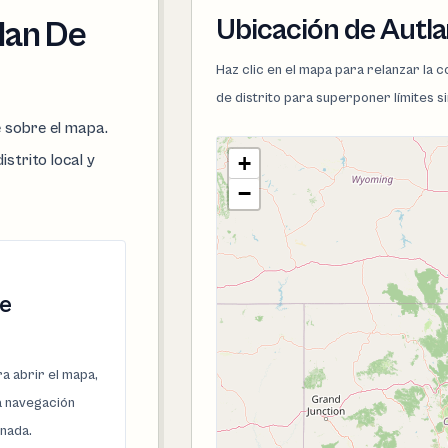
Ubicación de Autl
tlan De
Haz clic en el mapa para relanzar la
de distrito para superponer límites s
e sobre el mapa.
istrito local y
+
−
De
a abrir el mapa,
la navegación
onada.