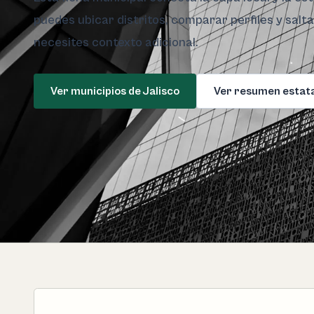
puedes ubicar distritos, comparar perfiles y salt
necesites contexto adicional.
Ver municipios de Jalisco
Ver resumen estat