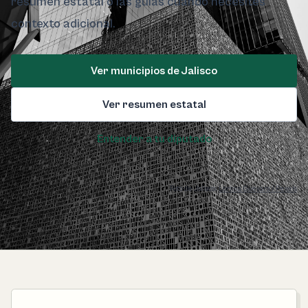
resumen estatal o las guías cuando necesites
contexto adicional.
Ver municipios de Jalisco
Ver resumen estatal
Entender a tu diputado
Foto de Jalisco:
Lornna Guevara / Pexels