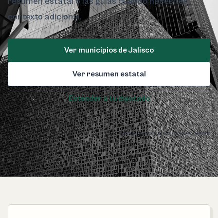
resumen estatal o las guías cuando necesites
contexto adicional.
Ver municipios de Jalisco
Ver resumen estatal
Entender a tu diputado
Foto de Jalisco:
Lornna Guevara / Pexels