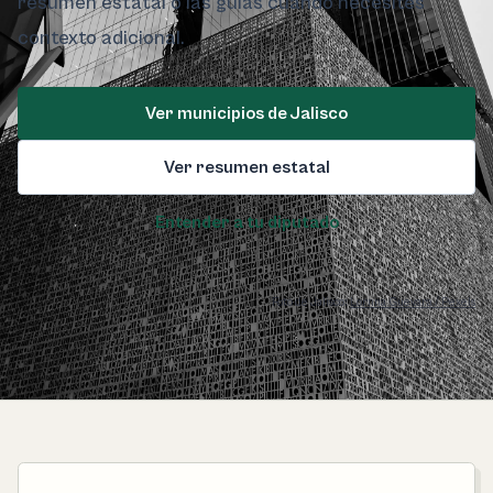
resumen estatal o las guías cuando necesites
contexto adicional.
Ver municipios de Jalisco
Ver resumen estatal
Entender a tu diputado
Foto de Jalisco:
Lornna Guevara / Pexels