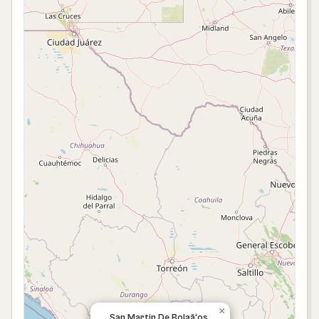
×
San Martin De Bolaã‘os