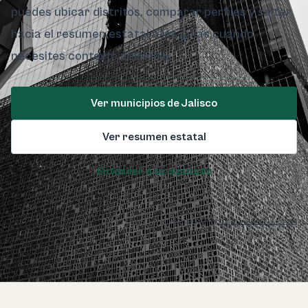
puedes ubicar distritos, comparar perfiles y saltar
hacia el resumen estatal o las guías cuando
necesites contexto adicional.
Ver municipios de Jalisco
Ver resumen estatal
Entender a tu diputado
Foto de Jalisco:
Lornna Guevara / Pexels