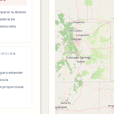
parar la división
federal sin
isma vista
RIPCIÓN
 para entender
za la
n proporcional