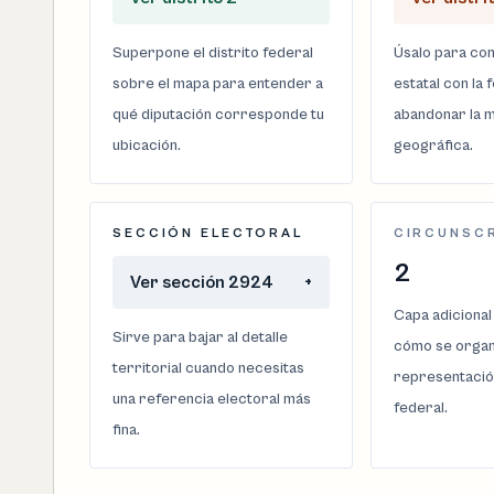
Superpone el distrito federal
Úsalo para com
sobre el mapa para entender a
estatal con la 
qué diputación corresponde tu
abandonar la m
ubicación.
geográfica.
SECCIÓN ELECTORAL
CIRCUNSC
2
Ver sección 2924
+
Capa adicional
Sirve para bajar al detalle
cómo se organi
territorial cuando necesitas
representació
una referencia electoral más
federal.
fina.