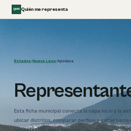
Saltar al contenido
Quién me representa
QMR
Estados
/
Nuevo Leon
/
Apodaca
Representant
Esta ficha municipal conecta la capa local y la e
ubicar distritos, comparar perfiles y saltar hacia
necesites contexto adicional.