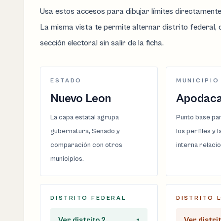
Usa estos accesos para dibujar límites directament
La misma vista te permite alternar distrito federal, d
sección electoral sin salir de la ficha.
ESTADO
MUNICIPIO
Nuevo Leon
Apodac
La capa estatal agrupa
Punto base par
gubernatura, Senado y
los perfiles y 
comparación con otros
interna relaci
municipios.
DISTRITO FEDERAL
DISTRITO 
Ver distrito 2
+
Ver distri