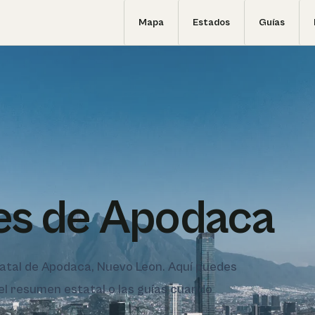
Mapa
Estados
Guías
es de Apodaca
statal de Apodaca, Nuevo Leon. Aquí puedes
 el resumen estatal o las guías cuando