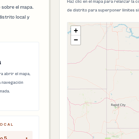
Haz clic en el mapa para relanzar la
e sobre el mapa.
de distrito para superponer límites s
istrito local y
+
−
a
a abrir el mapa,
la navegación
onada.
LOCAL
to 5
+