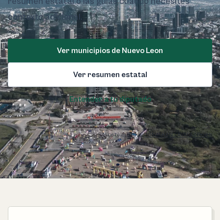
resumen estatal o las guías cuando necesites
contexto adicional.
Ver municipios de Nuevo Leon
Ver resumen estatal
Entender a tu diputado
Foto de Nuevo Leon:
JONATHAN ZAVALA / Pexels