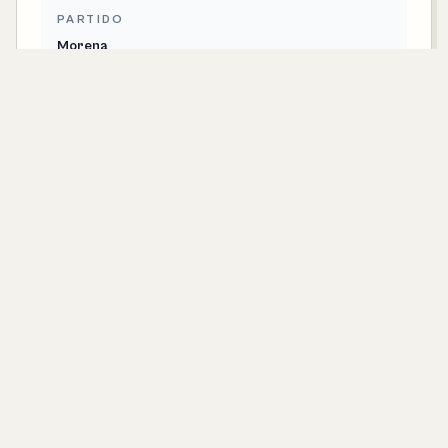
PARTIDO
Morena
CONTACTO
blanca.diaz@senado.gob.mx
SENADOR ELECTO POR EL PRINCIPIO DE
PRIMERA MINORÍA
Luis Donaldo Colosio Riojas
PARTIDO