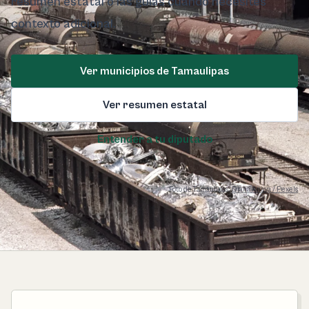
resumen estatal o las guías cuando necesites
contexto adicional.
Ver municipios de Tamaulipas
Ver resumen estatal
Entender a tu diputado
Foto de Tamaulipas:
Diana Anaya / Pexels