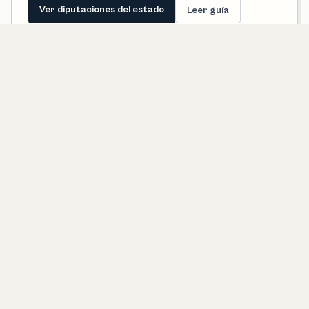
Ver diputaciones del estado
Leer guía
Senadores de Tamaulipas
Estos perfiles representan al estado completo. Desde una
ficha municipal conviene revisarlos para entender cómo se
conecta la política territorial con la representación en el
Senado.
Entender el Senado