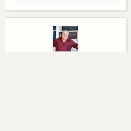
SENADOR ELECTO POR EL PRINCIPIO DE
MAYORÍA RELATIVA
Manuel Huerta Ladrón de Guevara
PARTIDO
Morena
CONTACTO
manuel.huerta@senado.gob.mx