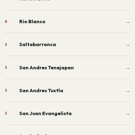
Rio Blanco
→
R
Saltabarranca
→
S
San Andres Tenejapan
→
S
San Andres Tuxtla
→
S
San Juan Evangelista
→
S