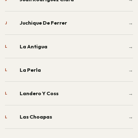
Juchique De Ferrer
→
J
La Antigua
→
L
La Perla
→
L
Landero Y Coss
→
L
Las Choapas
→
L