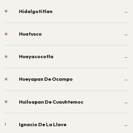
Hidalgotitlan
→
H
Huatusco
→
H
Huayacocotla
→
H
Hueyapan De Ocampo
→
H
Huiloapan De Cuauhtemoc
→
H
Ignacio De La Llave
→
I