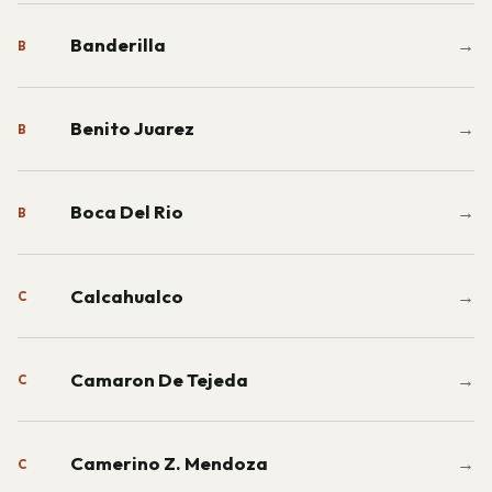
Banderilla
→
B
Benito Juarez
→
B
Boca Del Rio
→
B
Calcahualco
→
C
Camaron De Tejeda
→
C
Camerino Z. Mendoza
→
C