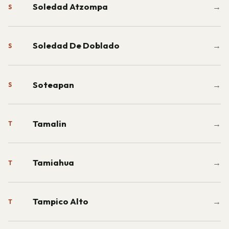
Soledad Atzompa
→
S
Soledad De Doblado
→
S
Soteapan
→
S
Tamalin
→
T
Tamiahua
→
T
Tampico Alto
→
T