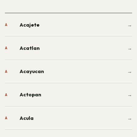
Acajete
→
A
Acatlan
→
A
Acayucan
→
A
Actopan
→
A
Acula
→
A