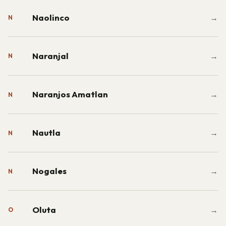
Naolinco
→
N
Naranjal
→
N
Naranjos Amatlan
→
N
Nautla
→
N
Nogales
→
N
Oluta
→
O