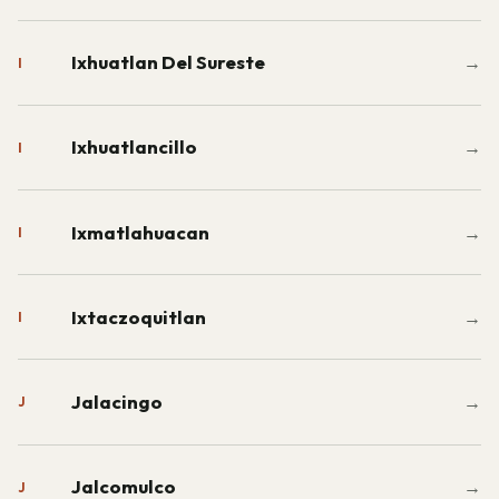
Ixhuatlan Del Sureste
→
I
Ixhuatlancillo
→
I
Ixmatlahuacan
→
I
Ixtaczoquitlan
→
I
Jalacingo
→
J
Jalcomulco
→
J