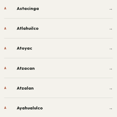
Astacinga
→
A
Atlahuilco
→
A
Atoyac
→
A
Atzacan
→
A
Atzalan
→
A
Ayahualulco
→
A