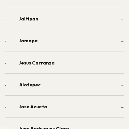
Jaltipan
→
J
Jamapa
→
J
Jesus Carranza
→
J
Jilotepec
→
J
Jose Azueta
→
J
Juan Rodriguez Clara
→
J