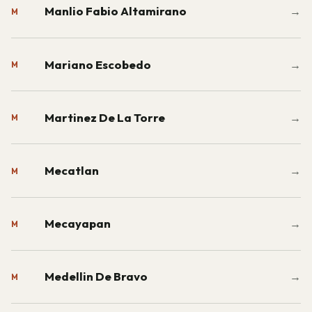
Manlio Fabio Altamirano
→
M
Mariano Escobedo
→
M
Martinez De La Torre
→
M
Mecatlan
→
M
Mecayapan
→
M
Medellin De Bravo
→
M