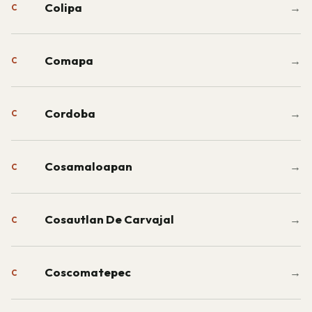
Colipa
→
C
Comapa
→
C
Cordoba
→
C
Cosamaloapan
→
C
Cosautlan De Carvajal
→
C
Coscomatepec
→
C