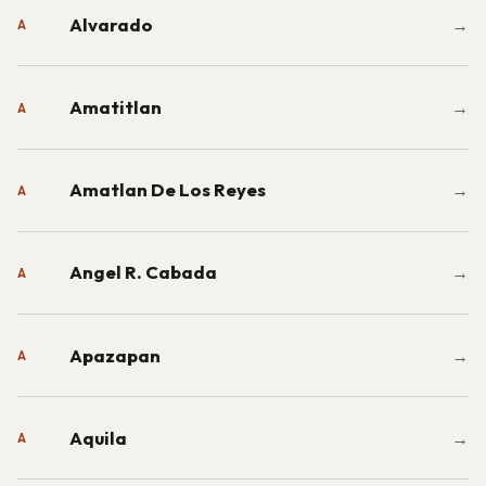
Alvarado
→
A
Amatitlan
→
A
Amatlan De Los Reyes
→
A
Angel R. Cabada
→
A
Apazapan
→
A
Aquila
→
A