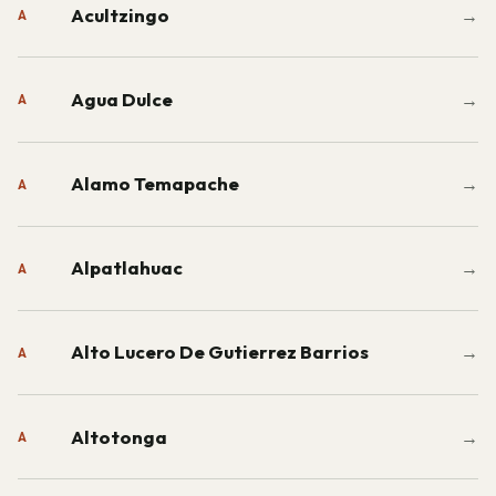
Acultzingo
→
A
Agua Dulce
→
A
Alamo Temapache
→
A
Alpatlahuac
→
A
Alto Lucero De Gutierrez Barrios
→
A
Altotonga
→
A