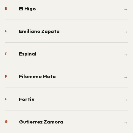
El Higo
→
E
Emiliano Zapata
→
E
Espinal
→
E
Filomeno Mata
→
F
Fortin
→
F
Gutierrez Zamora
→
G