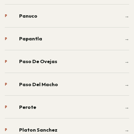
Panuco
→
P
Papantla
→
P
Paso De Ovejas
→
P
Paso Del Macho
→
P
Perote
→
P
Platon Sanchez
→
P