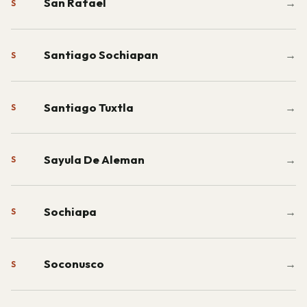
San Rafael
→
S
Santiago Sochiapan
→
S
Santiago Tuxtla
→
S
Sayula De Aleman
→
S
Sochiapa
→
S
Soconusco
→
S