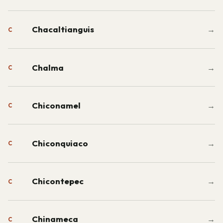
Chacaltianguis
→
C
Chalma
→
C
Chiconamel
→
C
Chiconquiaco
→
C
Chicontepec
→
C
Chinameca
→
C