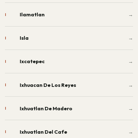
Ilamatlan
→
I
Isla
→
I
Ixcatepec
→
I
Ixhuacan De Los Reyes
→
I
Ixhuatlan De Madero
→
I
Ixhuatlan Del Cafe
→
I