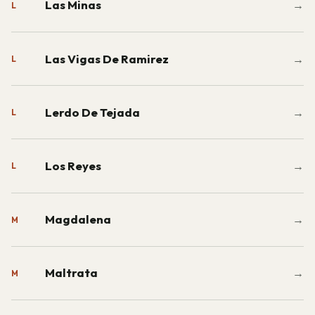
Las Minas
→
L
Las Vigas De Ramirez
→
L
Lerdo De Tejada
→
L
Los Reyes
→
L
Magdalena
→
M
Maltrata
→
M