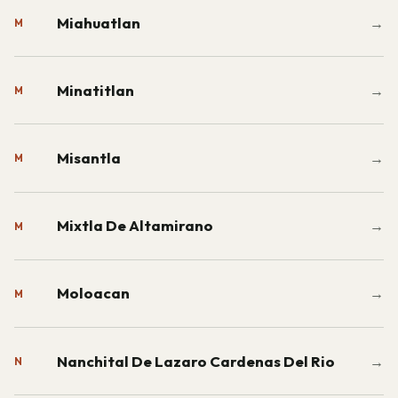
Miahuatlan
→
M
Minatitlan
→
M
Misantla
→
M
Mixtla De Altamirano
→
M
Moloacan
→
M
Nanchital De Lazaro Cardenas Del Rio
→
N