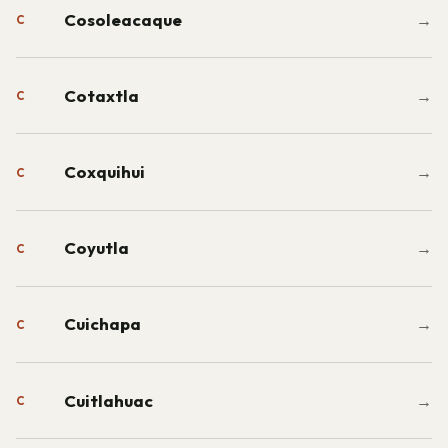
Cosoleacaque
→
C
Cotaxtla
→
C
Coxquihui
→
C
Coyutla
→
C
Cuichapa
→
C
Cuitlahuac
→
C