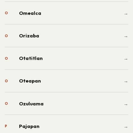
Omealca
→
O
Orizaba
→
O
Otatitlan
→
O
Oteapan
→
O
Ozuluama
→
O
Pajapan
→
P