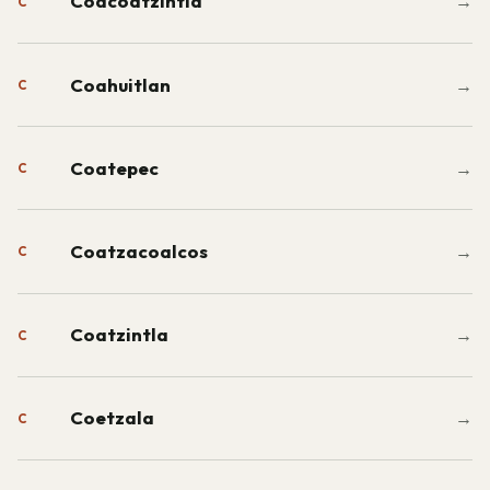
Coacoatzintla
→
C
Coahuitlan
→
C
Coatepec
→
C
Coatzacoalcos
→
C
Coatzintla
→
C
Coetzala
→
C