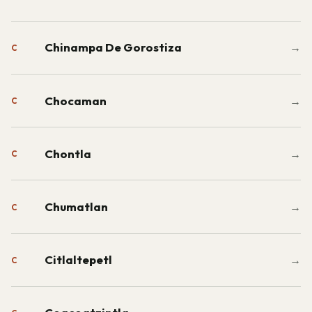
Chinampa De Gorostiza
→
C
Chocaman
→
C
Chontla
→
C
Chumatlan
→
C
Citlaltepetl
→
C