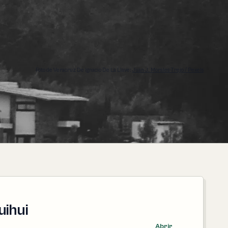
Foto de Veracruz De Ignacio De La Llave:
Juan J. Morales-Trejo / Pexels
uihui
Abrir