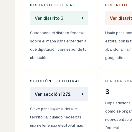
DISTRITO FEDERAL
DISTRITO 
Ver distrito 6
+
Ver distri
Superpone el distrito federal
Úsalo para com
sobre el mapa para entender a
estatal con la 
qué diputación corresponde tu
abandonar la m
ubicación.
geográfica.
SECCIÓN ELECTORAL
CIRCUNSC
3
Ver sección 1272
+
Capa adicional
Sirve para bajar al detalle
cómo se organi
territorial cuando necesitas
representació
una referencia electoral más
federal.