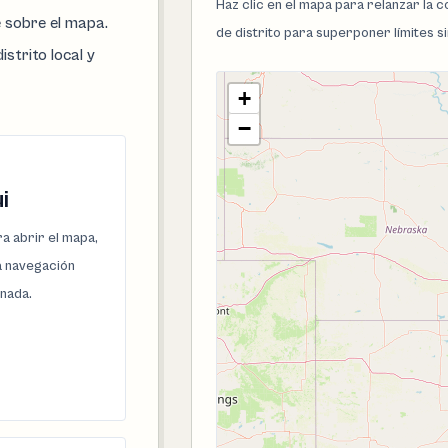
Haz clic en el mapa para relanzar la
e sobre el mapa.
de distrito para superponer límites s
istrito local y
+
−
i
a abrir el mapa,
la navegación
onada.