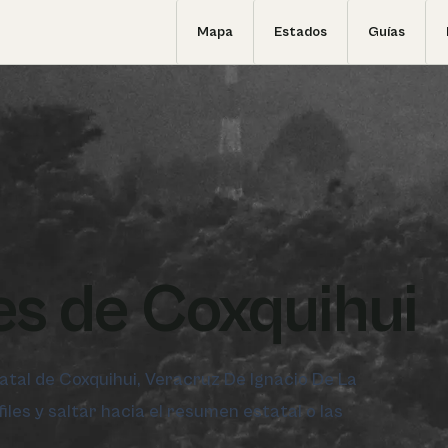
Mapa
Estados
Guías
s de Coxquihui
tatal de Coxquihui, Veracruz De Ignacio De La
iles y saltar hacia el resumen estatal o las