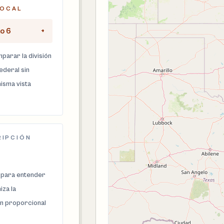
LOCAL
to 6
+
parar la división
federal sin
isma vista
RIPCIÓN
 para entender
za la
n proporcional