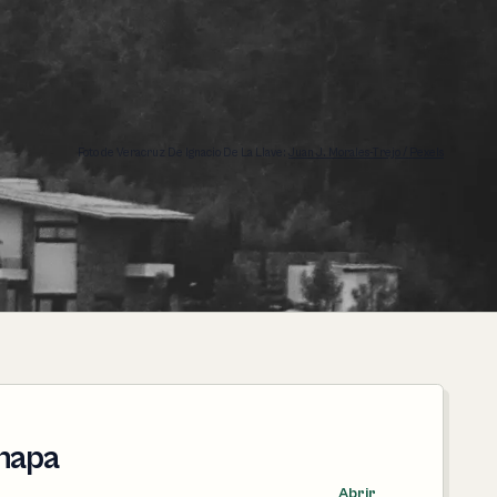
Foto de Veracruz De Ignacio De La Llave:
Juan J. Morales-Trejo / Pexels
napa
Abrir