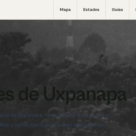
Mapa
Estados
Guías
es de Uxpanapa
statal de Uxpanapa, Veracruz De Ignacio De La
iles y saltar hacia el resumen estatal o las