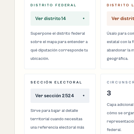
DISTRITO FEDERAL
DISTRITO 
Ver distrito 14
+
Ver distri
Superpone el distrito federal
Úsalo para com
sobre el mapa para entender a
estatal con la 
qué diputación corresponde tu
abandonar la m
ubicación.
geográfica.
SECCIÓN ELECTORAL
CIRCUNSC
3
Ver sección 2524
+
Capa adicional
Sirve para bajar al detalle
cómo se organi
territorial cuando necesitas
representació
una referencia electoral más
federal.