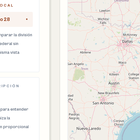
LOCAL
to 28
+
parar la división
federal sin
isma vista
RIPCIÓN
 para entender
za la
n proporcional