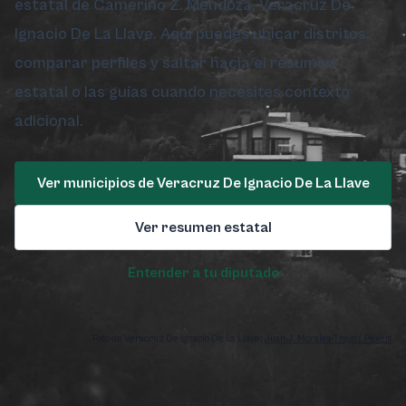
estatal de Camerino Z. Mendoza, Veracruz De
Ignacio De La Llave. Aquí puedes ubicar distritos,
comparar perfiles y saltar hacia el resumen
estatal o las guías cuando necesites contexto
adicional.
Ver municipios de Veracruz De Ignacio De La Llave
Ver resumen estatal
Entender a tu diputado
Foto de Veracruz De Ignacio De La Llave:
Juan J. Morales-Trejo / Pexels