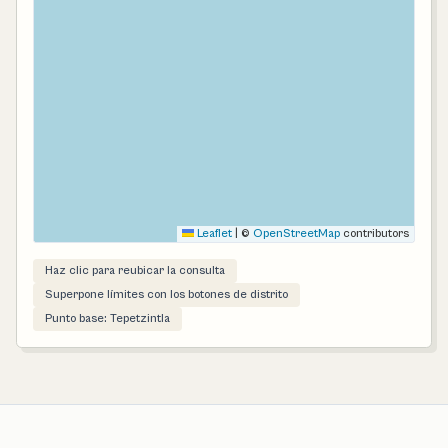
Leaflet
|
©
OpenStreetMap
contributors
Haz clic para reubicar la consulta
Superpone límites con los botones de distrito
Punto base: Tepetzintla