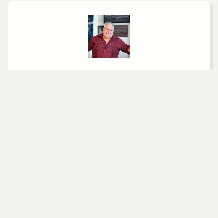
SENADOR ELECTO POR EL PRINCIPIO DE
MAYORÍA RELATIVA
Manuel Huerta Ladrón de Guevara
PARTIDO
Morena
CONTACTO
manuel.huerta@senado.gob.mx