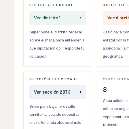
DISTRITO FEDERAL
DISTRITO 
Ver distrito 1
+
Ver distrit
Superpone el distrito federal
Úsalo para com
sobre el mapa para entender a
estatal con la 
qué diputación corresponde tu
abandonar la m
ubicación.
geográfica.
SECCIÓN ELECTORAL
CIRCUNSC
3
Ver sección 2873
+
Capa adicional
Sirve para bajar al detalle
cómo se organi
territorial cuando necesitas
representació
una referencia electoral más
federal.