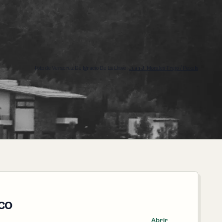
Foto de Veracruz De Ignacio De La Llave:
Juan J. Morales-Trejo / Pexels
co
Abrir