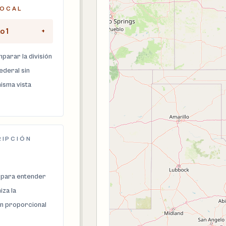
LOCAL
o 1
+
parar la división
federal sin
isma vista
RIPCIÓN
 para entender
za la
n proporcional