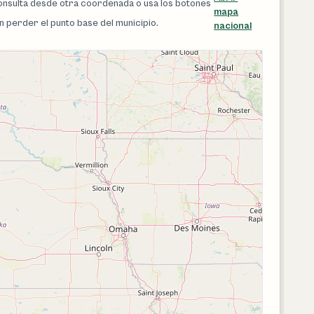
 consulta desde otra coordenada o usa los botones
mapa
in perder el punto base del municipio.
nacional