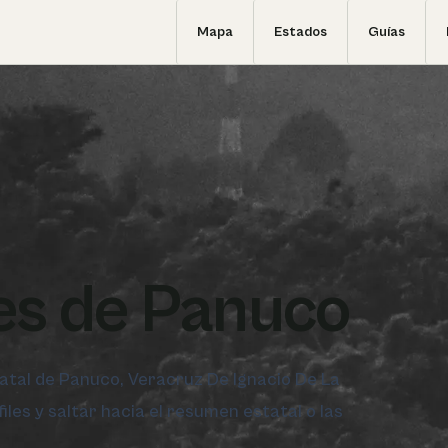
Mapa
Estados
Guías
es de Panuco
statal de Panuco, Veracruz De Ignacio De La
iles y saltar hacia el resumen estatal o las