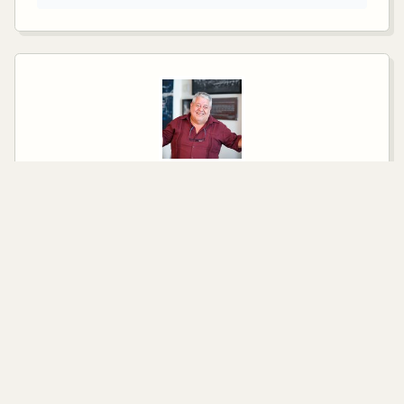
SENADOR ELECTO POR EL PRINCIPIO DE
MAYORÍA RELATIVA
Manuel Huerta Ladrón de Guevara
PARTIDO
Morena
CONTACTO
manuel.huerta@senado.gob.mx