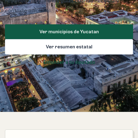
resumen estatal o las guías cuando necesites
contexto adicional.
Ver municipios de Yucatan
Ver resumen estatal
Entender a tu diputado
Foto de Yucatan:
María Regina Díaz / Pexels