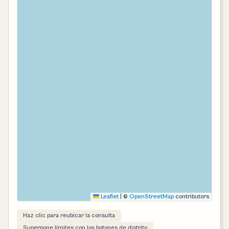
Leaflet
|
©
OpenStreetMap
contributors
Haz clic para reubicar la consulta
Superpone límites con los botones de distrito