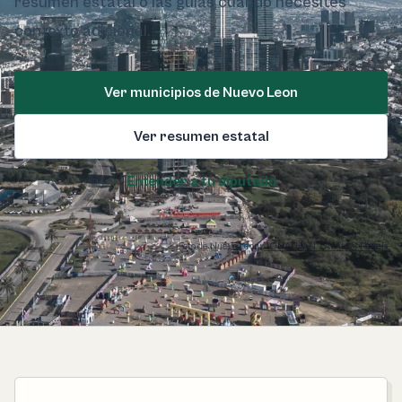
resumen estatal o las guías cuando necesites
contexto adicional.
Ver municipios de Nuevo Leon
Ver resumen estatal
Entender a tu diputado
Foto de Nuevo Leon:
JONATHAN ZAVALA / Pexels