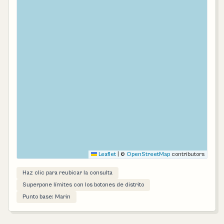
Leaflet
|
©
OpenStreetMap
contributors
Haz clic para reubicar la consulta
Superpone límites con los botones de distrito
Punto base: Marin