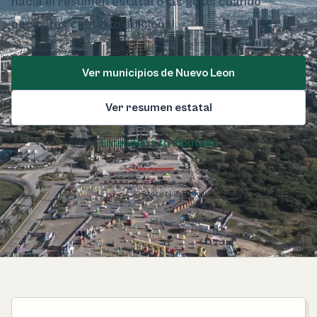
hacia el resumen estatal o las guías cuando
necesites contexto adicional.
Ver municipios de Nuevo Leon
Ver resumen estatal
Entender a tu diputado
Foto de Nuevo Leon:
JONATHAN ZAVALA / Pexels