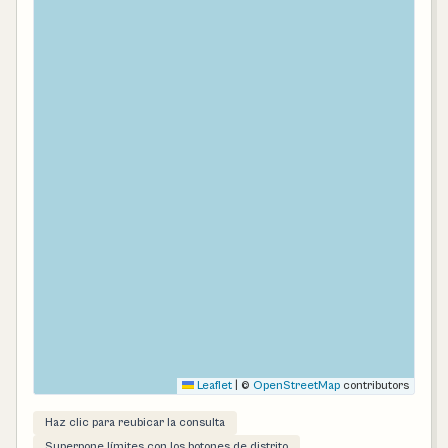
Leaflet
|
©
OpenStreetMap
contributors
Haz clic para reubicar la consulta
Superpone límites con los botones de distrito