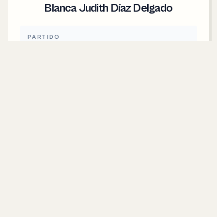
Blanca Judith Díaz Delgado
PARTIDO
Morena
CONTACTO
blanca.diaz@senado.gob.mx
SENADOR ELECTO POR EL PRINCIPIO DE
PRIMERA MINORÍA
Luis Donaldo Colosio Riojas